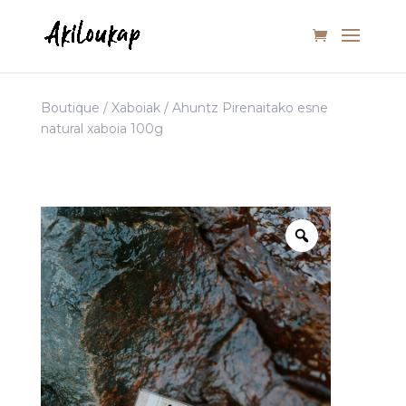
Boutique
/
Xaboiak
/ Ahuntz Pirenaitako esne
natural xaboia 100g