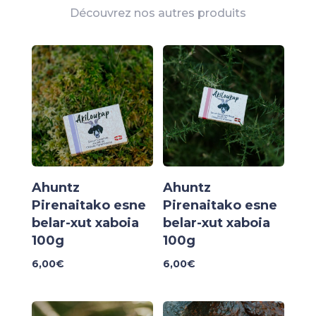
Découvrez nos autres produits
Ahuntz
Ahuntz
Pirenaitako esne
Pirenaitako esne
belar-xut xaboia
belar-xut xaboia
100g
100g
6,00
€
6,00
€