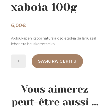
xaboia 100g
6,00
€
Akiloukapen xaboi naturala oso egokia da larruazal
lehor eta hauskorretarako.
Ahuntz
SASKIRA GEHITU
Pirenaitako
esne
natural
xaboia
100g
Vous aimerez
kantitatea
peut-être aussi …