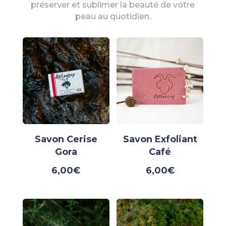
préserver et sublimer la beauté de votre
peau au quotidien.
Savon Cerise
Savon Exfoliant
Gora
Café
6,00
€
6,00
€