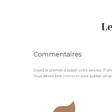
de
prix :
25,00€
à
Le
28,00€
Commentaires
Soyez le premier à laisser votre avis sur “T-sh
Vous devez être
connecté
pour publier un avi