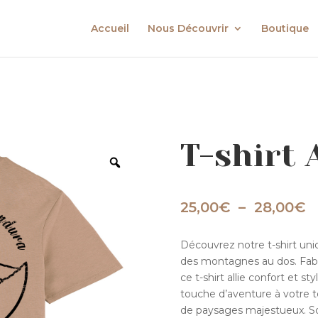
Accueil
Nous Découvrir
Boutique
T-shirt 
P
25,00
€
–
28,00
€
d
pr
Découvrez notre t-shirt uni
2
des montagnes au dos. Fabri
à
ce t-shirt allie confort et st
2
touche d’aventure à votre te
de paysages majestueux. So