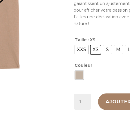
garantissent un ajustement a
pour afficher votre passion 
Faites une déclaration avec
nature !
Taille
: XS
XXS
XS
S
M
Couleur
quantité
AJOUTER
de
T-
shirt
Adartza