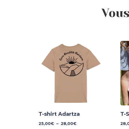
Vous
T-shirt Adartza
T-S
Plage
25,00
€
–
28,00
€
28,