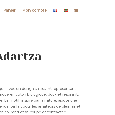
Panier
Mon compte
Adartza
lage
e
ix :
que avec un design saisissant représentant
5,00€
qué en coton biologique, doux et respirant,
yle. Le motif, inspiré par la nature, ajoute une
8,00€
nue, parfait pour les amateurs de plein air et
n col rond et sa coupe décontractée