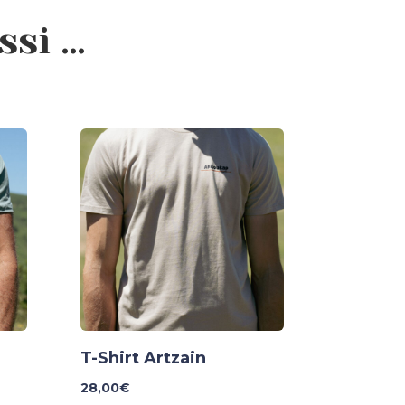
ssi …
T-Shirt Artzain
28,00
€