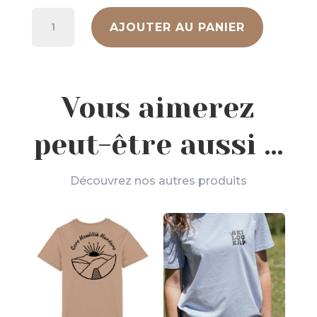
quantité
AJOUTER AU PANIER
de
T-
Shirt
Ahuntz
Vous aimerez
peut-être aussi …
Découvrez nos autres produits