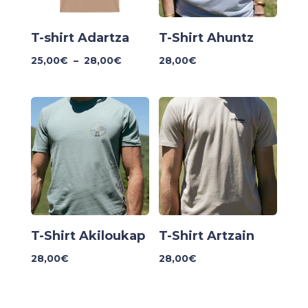
T-shirt Adartza
T-Shirt Ahuntz
Plage
25,00
€
–
28,00
€
28,00
€
de
prix :
25,00€
à
28,00€
T-Shirt Akiloukap
T-Shirt Artzain
28,00
€
28,00
€