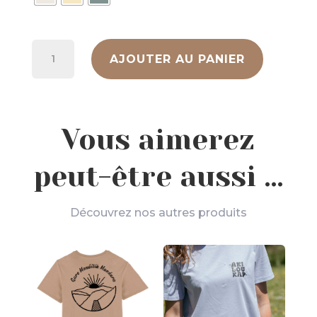
quantité
AJOUTER AU PANIER
de
T-
Shirt
Akiloukap
Vous aimerez
peut-être aussi …
Découvrez nos autres produits