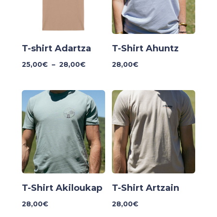
T-shirt Adartza
T-Shirt Ahuntz
Plage
25,00
€
–
28,00
€
28,00
€
de
prix :
25,00€
à
28,00€
T-Shirt Akiloukap
T-Shirt Artzain
28,00
€
28,00
€