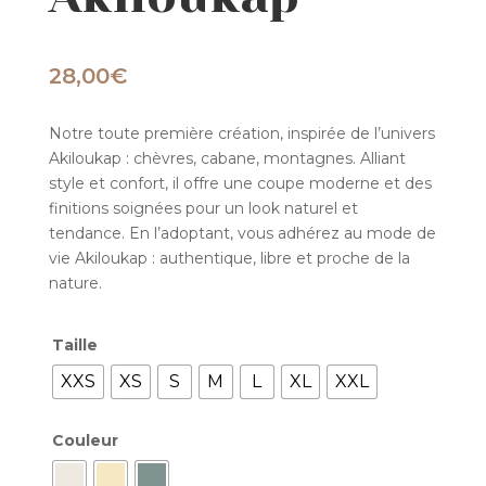
28,00
€
Notre toute première création, inspirée de l’univers
Akiloukap : chèvres, cabane, montagnes. Alliant
style et confort, il offre une coupe moderne et des
finitions soignées pour un look naturel et
tendance. En l’adoptant, vous adhérez au mode de
vie Akiloukap : authentique, libre et proche de la
nature.
Taille
XXS
XS
S
M
L
XL
XXL
Couleur