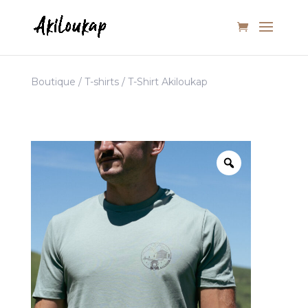
Boutique
/
T-shirts
/ T-Shirt Akiloukap