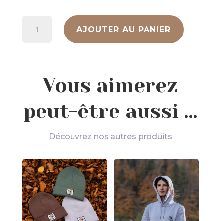
quantité
AJOUTER AU PANIER
de
T-
Shirt
Mendiko
Bizi
Vous aimerez
Modua
peut-être aussi …
Découvrez nos autres produits